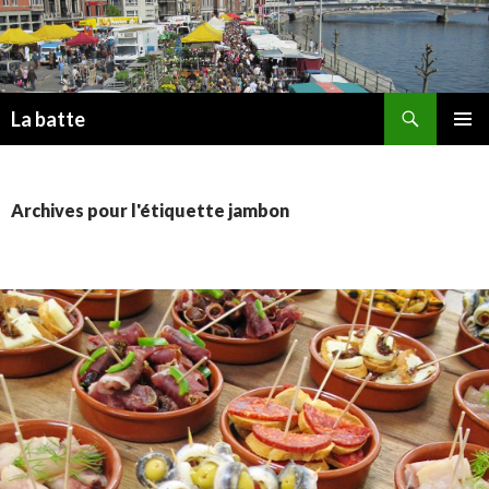
Recherche
La batte
ALLER
MENU
AU
PRINCI
CONTENU
PRINCIPAL
Archives pour l'étiquette jambon