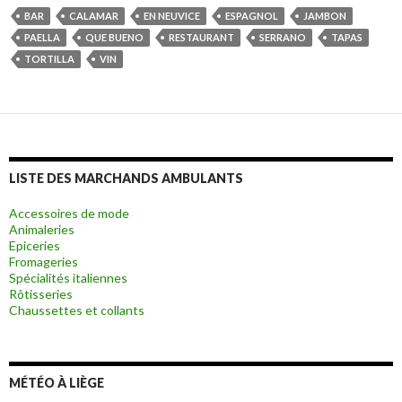
BAR
CALAMAR
EN NEUVICE
ESPAGNOL
JAMBON
PAELLA
QUE BUENO
RESTAURANT
SERRANO
TAPAS
TORTILLA
VIN
LISTE DES MARCHANDS AMBULANTS
Accessoires de mode
Animaleries
Epiceries
Fromageries
Spécialités italiennes
Rôtisseries
Chaussettes et collants
MÉTÉO À LIÈGE