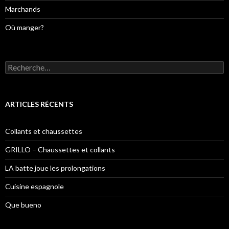
Marchands
Où manger?
R
e
c
h
e
ARTICLES RÉCENTS
r
c
h
Collants et chaussettes
e
r
GRILLO – Chaussettes et collants
:
LA batte joue les prolongations
Cuisine espagnole
Que bueno