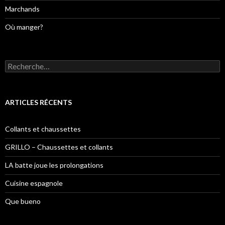
Marchands
Où manger?
R
e
c
h
e
ARTICLES RÉCENTS
r
c
h
Collants et chaussettes
e
r
GRILLO – Chaussettes et collants
:
LA batte joue les prolongations
Cuisine espagnole
Que bueno