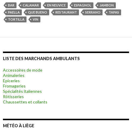
BAR
CALAMAR
EN NEUVICE
ESPAGNOL
JAMBON
PAELLA
QUE BUENO
RESTAURANT
SERRANO
TAPAS
TORTILLA
VIN
LISTE DES MARCHANDS AMBULANTS
Accessoires de mode
Animaleries
Epiceries
Fromageries
Spécialités italiennes
Rôtisseries
Chaussettes et collants
MÉTÉO À LIÈGE