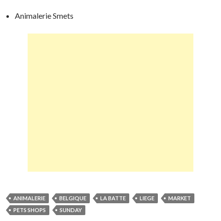
Animalerie Smets
ANIMALERIE
BELGIQUE
LA BATTE
LIEGE
MARKET
PETS SHOPS
SUNDAY