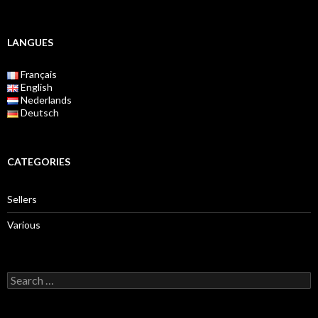
LANGUES
Français
English
Nederlands
Deutsch
CATEGORIES
Sellers
Various
S
e
a
r