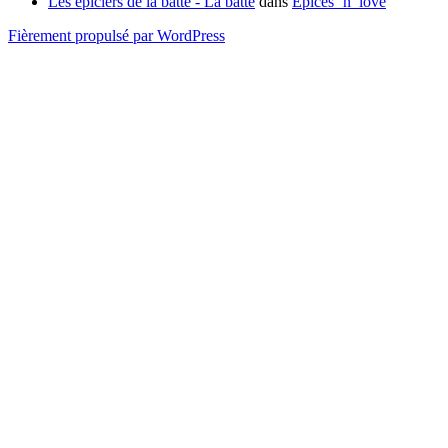
Les épiciers de la batte - La batte
dans
Epices ‘n’ love
Fièrement propulsé par WordPress