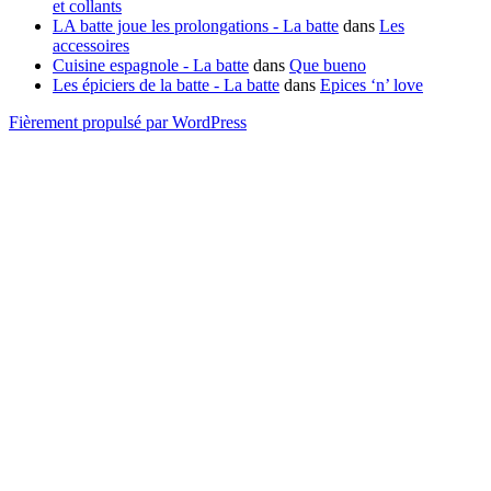
et collants
LA batte joue les prolongations - La batte
dans
Les
accessoires
Cuisine espagnole - La batte
dans
Que bueno
Les épiciers de la batte - La batte
dans
Epices ‘n’ love
Fièrement propulsé par WordPress