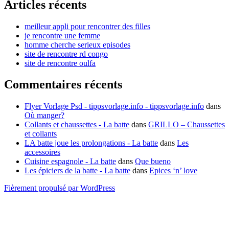
Articles récents
meilleur appli pour rencontrer des filles
je rencontre une femme
homme cherche serieux episodes
site de rencontre rd congo
site de rencontre oulfa
Commentaires récents
Flyer Vorlage Psd - tippsvorlage.info - tippsvorlage.info
dans
Où manger?
Collants et chaussettes - La batte
dans
GRILLO – Chaussettes
et collants
LA batte joue les prolongations - La batte
dans
Les
accessoires
Cuisine espagnole - La batte
dans
Que bueno
Les épiciers de la batte - La batte
dans
Epices ‘n’ love
Fièrement propulsé par WordPress